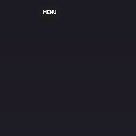
MENU
groei