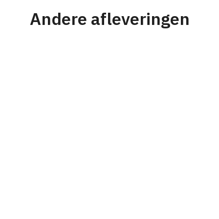
Andere afleveringen
#176
Strategie
Personeel & Organisatie
Karel Mensink
Van prijsvechter naar nichespeler en
waarom dit werkte voor RVS Products