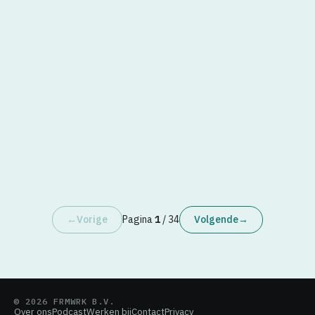
Marketing & Sales
Strategie
Martin van Kranenburg
·
AI-spreker
Hoe GEO jouw reputatie belangrijker
maakt dan ooit in e-commerce
←
Vorige
Pagina
1
/
34
Volgende
→
© 2026 FRMWRK B.V.
Over ons
Podcast
Werken bij
Contact
Privacy