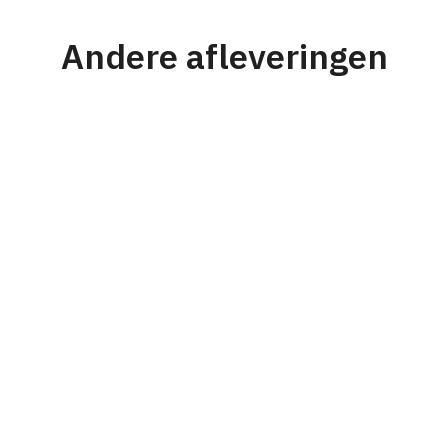
Andere afleveringen
#176
Strategie
Personeel & Organisatie
Karel Mensink
Van prijsvechter naar nichespeler en
waarom dit werkte voor RVS Products