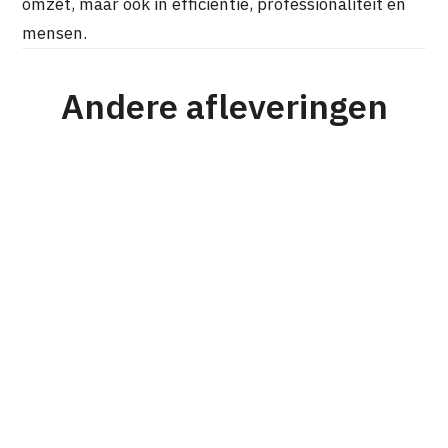
omzet, maar ook in efficiëntie, professionaliteit en
mensen.
Andere afleveringen
#176
Strategie
Personeel & Organisatie
Karel Mensink
Van prijsvechter naar nichespeler en
waarom dit werkte voor RVS Products