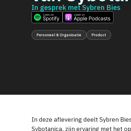
In gesprek met
Sybren Bies
Personeel & Organisatie
Product
In deze aflevering deelt Sybren Bi
Sybotanica, zijn ervaring met het o