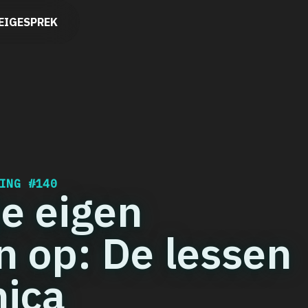
EIGESPREK
RING
#140
je eigen
n op: De lessen
nica