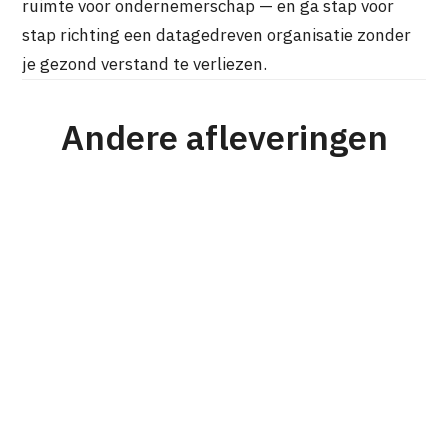
ruimte voor ondernemerschap — en ga stap voor
stap richting een datagedreven organisatie zonder
je gezond verstand te verliezen.
Andere afleveringen
#176
Strategie
Personeel & Organisatie
Karel Mensink
Van prijsvechter naar nichespeler en