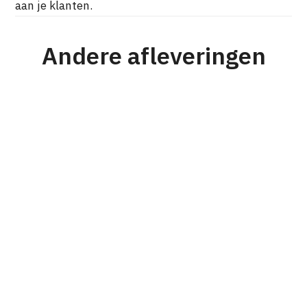
aan je klanten.
Andere afleveringen
#176
Strategie
Personeel & Organisatie
Karel Mensink
Van prijsvechter naar nichespeler en
waarom dit werkte voor RVS Products