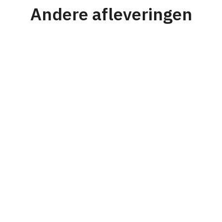
Andere afleveringen
#176
Strategie
Personeel & Organisatie
Karel Mensink
Van prijsvechter naar nichespeler en
waarom dit werkte voor RVS Products
#175