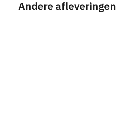
Andere afleveringen
#176
Strategie
Personeel & Organisatie
Karel Mensink
Van prijsvechter naar nichespeler en
waarom dit werkte voor RVS Products
#175